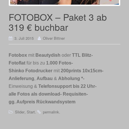
FOTOBOX – Paket 3 ab
319 € buchbar
3. Juli 2015
Oliver Bittner
Fotobox
mit
Beautydish
oder
TTL Blitz-
Fotoflat
für bis zu
1.000 Fotos-
Shinko Fotodrucker
mit
200prints 10x15cm-
Anlieferung
,
Aufbau
&
Abholung *-
Einweisung &
Telefonsupport bis 22 Uhr-
alle Fotos als download- Requisiten-
gg. Aufpreis Rückwandsystem
,
.
.
Slider
Start
permalink