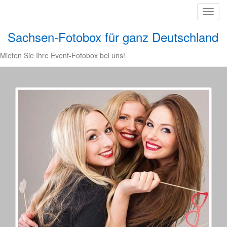
T
o
Sachsen-Fotobox für ganz Deutschland
g
g
Mieten Sie Ihre Event-Fotobox bei uns!
l
e
n
a
v
i
g
a
t
i
o
n