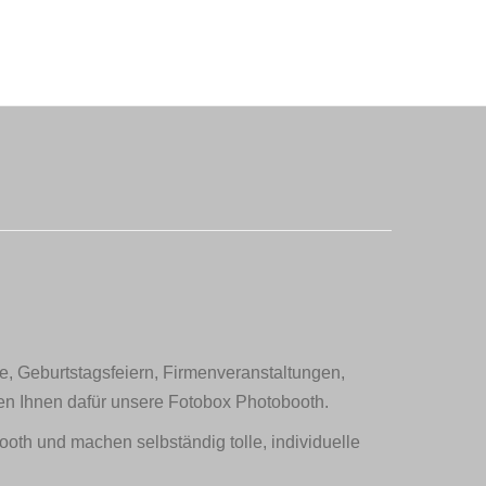
le, Geburtstagsfeiern, Firmenveranstaltungen,
ten Ihnen dafür unsere Fotobox Photobooth.
th und machen selbständig tolle, individuelle