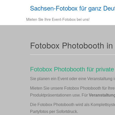
Sachsen-Fotobox für ganz Deu
Mieten Sie Ihre Event-Fotobox bei uns!
Fotobox Photobooth in
Fotobox Photobooth für private
Sie planen ein Event oder eine Veranstaltung
Mieten Sie unsere Fotobox Photobooth für Ihre F
Produktpräsentationen usw. Für
Veranstaltung
Die Fotobox Photobooth wird als Komplettsyst
Partyfotos per Sofortdruck.