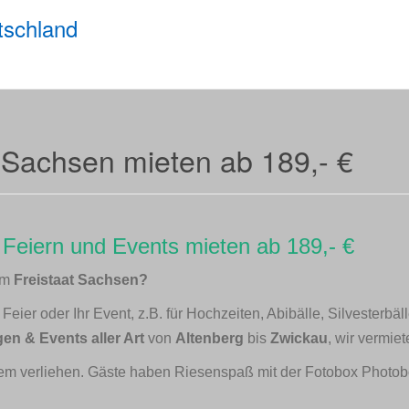
tschland
 Sachsen mieten ab 189,- €
 Feiern und Events mieten ab 189,- €
 im
Freistaat
Sachsen?
eier oder Ihr Event, z.B. für Hochzeiten, Abibälle,
Silvesterbäl
en & Events aller Art
von
Altenberg
bis
Zwickau
, wir vermie
em verliehen. Gäste haben Riesenspaß mit der Fotobox Photoboo