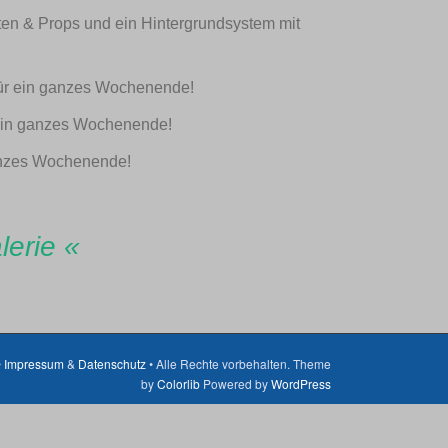
siten & Props und ein Hintergrundsystem mit
 für ein ganzes Wochenende!
r ein ganzes Wochenende!
ganzes Wochenende!
lerie «
•
Impressum
&
Datenschutz
• Alle Rechte vorbehalten. Theme
by
Colorlib
Powered by
WordPress