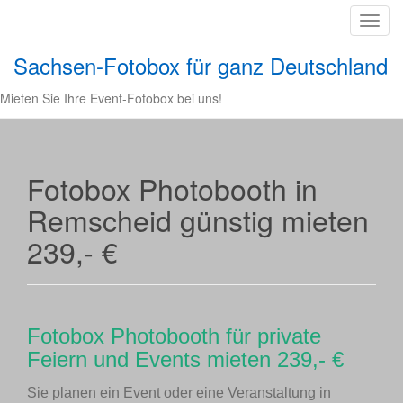
T
o
Sachsen-Fotobox für ganz Deutschland
g
g
Mieten Sie Ihre Event-Fotobox bei uns!
l
e
n
a
Fotobox Photobooth in
v
Remscheid günstig mieten
i
g
239,- €
a
t
i
o
Fotobox Photobooth für private
n
Feiern und Events mieten 239,- €
Sie planen ein Event oder eine Veranstaltung in