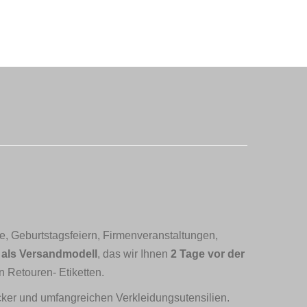
lle, Geburtstagsfeiern, Firmenveranstaltungen,
als Versandmodell
, das wir Ihnen
2 Tage vor der
n Retouren- Etiketten.
ucker und umfangreichen Verkleidungsutensilien.