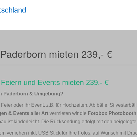
tschland
 Paderborn mieten 239,- €
 Feiern und Events mieten 239,- €
in
Paderborn & Umgebung?
eier oder Ihr Event, z.B. für Hochzeiten, Abibälle, Silvesterbä
en & Events aller Art
vermieten wir die
Fotobox Photobooth 
bau ist kinderleicht. Die Rücksendung erfolgt mit den beigelegte
m verliehen inkl. USB Stick für Ihre Fotos, auf Wunsch mit Dr