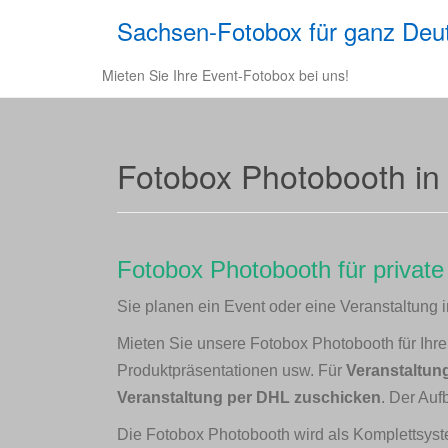
Sachsen-Fotobox für ganz Deu
Mieten Sie Ihre Event-Fotobox bei uns!
Fotobox Photobooth in
Fotobox Photobooth für private
Sie planen ein Event oder eine Veranstaltung 
Mieten Sie unsere Fotobox Photobooth für Ihre F
Produktpräsentationen usw. Für
Veranstaltung
Veranstaltung per DHL zuschicken
. Der Auf
Die Fotobox Photobooth wird als Komplettsyste