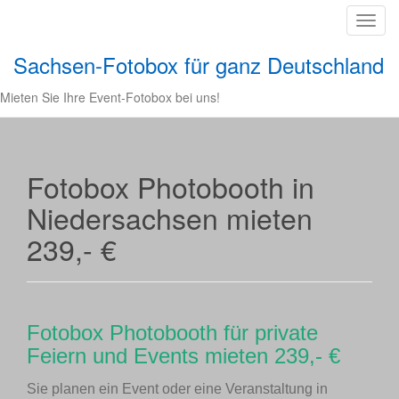
T
o
Sachsen-Fotobox für ganz Deutschland
g
g
Mieten Sie Ihre Event-Fotobox bei uns!
l
e
n
a
Fotobox Photobooth in
v
Niedersachsen mieten
i
g
239,- €
a
t
i
o
Fotobox Photobooth für private
n
Feiern und Events mieten 239,- €
Sie planen ein Event oder eine Veranstaltung in