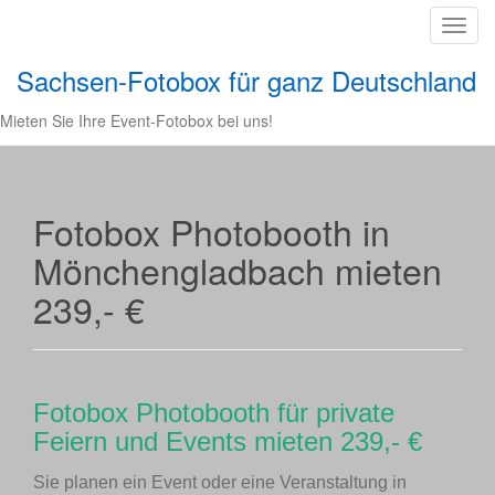
T
o
Sachsen-Fotobox für ganz Deutschland
g
g
Mieten Sie Ihre Event-Fotobox bei uns!
l
e
n
a
Fotobox Photobooth in
v
Mönchengladbach mieten
i
g
239,- €
a
t
i
o
Fotobox Photobooth für private
n
Feiern und Events mieten 239,- €
Sie planen ein Event oder eine Veranstaltung in