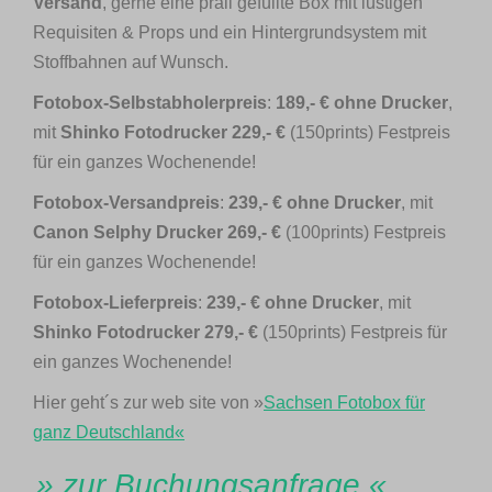
Versand
, gerne eine prall gefüllte Box mit lustigen
Requisiten & Props und ein Hintergrundsystem mit
Stoffbahnen auf Wunsch.
Fotobox-Selbstabholerpreis
:
189,- € ohne Drucker
,
mit
Shinko Fotodrucker 229,- €
(150prints) Festpreis
für ein ganzes Wochenende!
Fotobox-Versandpreis
:
239,- € ohne Drucker
, mit
Canon Selphy Drucker 269,- €
(100prints) Festpreis
für ein ganzes Wochenende!
Fotobox-Lieferpreis
:
239,- € ohne Drucker
, mit
Shinko Fotodrucker 279,- €
(150prints) Festpreis für
ein ganzes Wochenende!
Hier geht´s zur web site von »
Sachsen Fotobox für
ganz Deutschland«
» zur Buchungsanfrage «