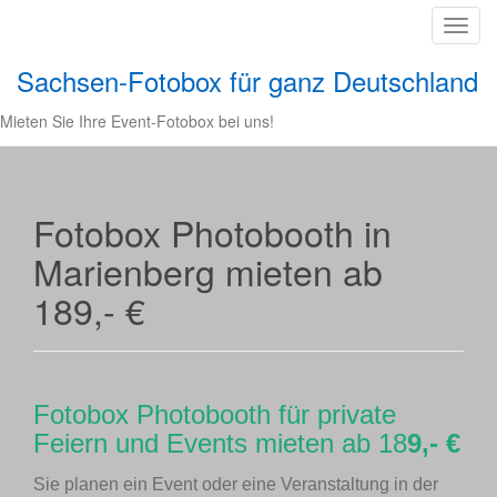
T
o
Sachsen-Fotobox für ganz Deutschland
g
g
Mieten Sie Ihre Event-Fotobox bei uns!
l
e
n
a
Fotobox Photobooth in
v
Marienberg mieten ab
i
g
189,- €
a
t
i
o
Fotobox Photobooth für private
n
Feiern und Events mieten ab 18
9,- €
Sie planen ein Event oder eine Veranstaltung in der