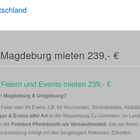
tschland
 Magdeburg mieten 239,- €
 Feiern und Events mieten 239,- €
in
Magdeburg & Umgebung?
eier oder Ihr Event, z.B. für Hochzeiten, Silvesterbälle, Abibäl
en & Evens aller Art
in der Wasserburg Zu Gommern, im Land
r die
Fotobox Photobooth als Versandmodell
, das wir Ihnen
 Rücksendung erfolgt mit den beigelegten Retouren- Etiketten.