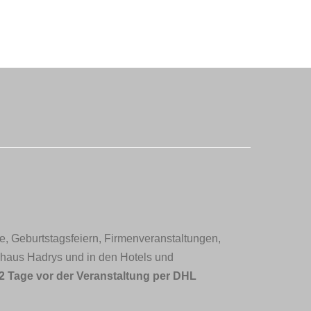
le, Geburtstagsfeiern,
Firmenveranstaltungen,
haus Hadrys und in den Hotels und
2 Tage vor der Veranstaltung per DHL