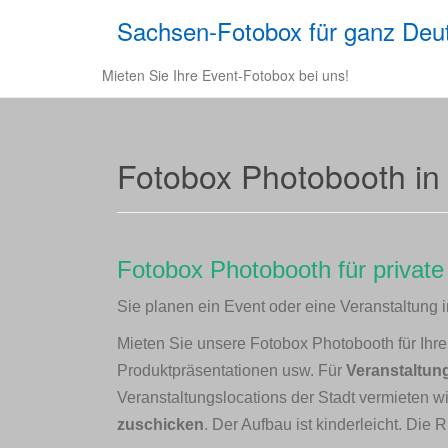
Sachsen-Fotobox für ganz Deu
Mieten Sie Ihre Event-Fotobox bei uns!
Fotobox Photobooth in
Fotobox Photobooth für private
Sie planen ein Event oder eine Veranstaltung 
Mieten Sie unsere Fotobox Photobooth für Ihre F
Produktpräsentationen usw. Für
Veranstaltung
Veranstaltungslocations der Stadt
vermieten wi
zuschicken
. Der Aufbau ist kinderleicht. Die