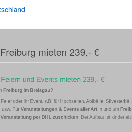
tschland
Freiburg mieten 239,- €
 Feiern und Events mieten 239,- €
in
Freiburg im Breisgau?
eier oder Ihr Event, z.B. für Hochzeiten, Abibälle, Silvesterbä
n usw. Für
Veranstaltungen & Events aller Art
in und um
Frei
r Veranstaltung per DHL zuschicken
. Der Aufbau ist kinderle