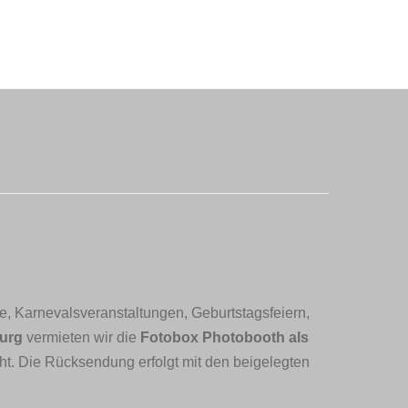
lle, Karnevalsveranstaltungen, Geburtstagsfeiern,
burg
vermieten wir die
Fotobox Photobooth als
icht. Die Rücksendung erfolgt mit den beigelegten