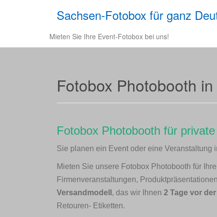
Sachsen-Fotobox für ganz Deu
Mieten Sie Ihre Event-Fotobox bei uns!
Fotobox Photobooth in 
Fotobox Photobooth für private
Sie planen ein Event oder eine Veranstaltung 
Mieten Sie unsere Fotobox Photobooth für Ihre F
Firmenveranstaltungen, Produktpräsentatione
Versandmodell
, das wir Ihnen
2 Tage vor de
Retouren- Etiketten.